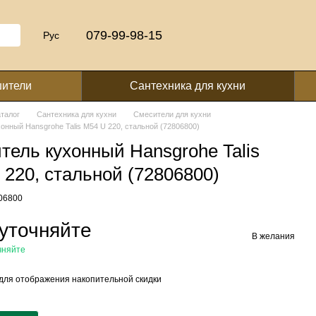
079-99-98-15
Рус
шители
Сантехника для кухни
аталог
Сантехника для кухни
Смесители для кухни
онный Hansgrohe Talis M54 U 220, стальной (72806800)
тель кухонный Hansgrohe Talis
 220, стальной (72806800)
806800
уточняйте
В желания
чняйте
для отображения накопительной скидки