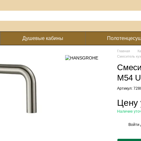
Душевые кабины
Полотенцесу
Главная
К
Смеситель кух
Смеси
M54 U
Артикул: 72
Цену 
Наличие уто
Войти
%