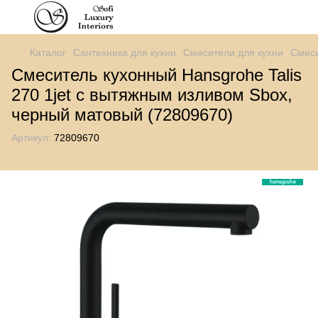
Каталог
Сантехника для кухни
Смесители для кухни
Смеси
Смеситель кухонный Hansgrohe Talis
270 1jet с вытяжным изливом Sbox,
черный матовый (72809670)
Артикул:
72809670