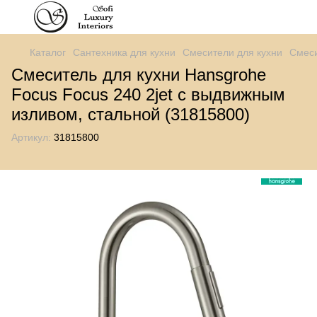
Каталог
Сантехника для кухни
Смесители для кухни
Смеси
Смеситель для кухни Hansgrohe
Focus Focus 240 2jet с выдвижным
изливом, стальной (31815800)
Артикул:
31815800