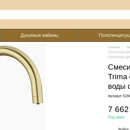
Душевые кабины
Полотенцесу
Главная
К
Смесители для
Смеситель для
Смеси
Trima
воды 
Артикул: 526
7 662
Под заказ
Войти
%