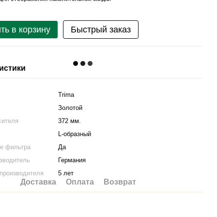
ть в корзину
Быстрый заказ
истики
Trima
Золотой
сителя
372 мм.
L-образный
е фильтра
Да
изводитель
Германия
 производителя
5 лет
Доставка
Оплата
Возврат