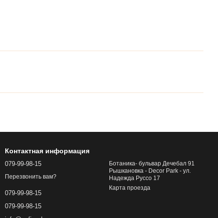
Контактная информация
079-99-98-15
Ботаника- бульвар Дечебал 91
Рышкановка - Decor Park - ул.
Перезвонить вам?
Надежда Руссо 17
Карта проезда
079-99-98-15
079-99-98-15