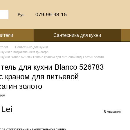
079-99-98-15
Рус
шители
Сантехника для кухни
аталог
Сантехника для кухни
 кухни с подключением фильтра
 кухни Blanco 526783 Trima с краном для питьевой воды сатин золото
тель для кухни Blanco 526783
 с краном для питьевой
сатин золото
695
 Lei
В желания
для отображения накопительной скидки