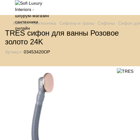
Каталог
Сантехника
Сифоны и трапы
Сифоны
Сифон дл
TRES сифон для ванны Розовое
золото 24K
Артикул:
03453420OP