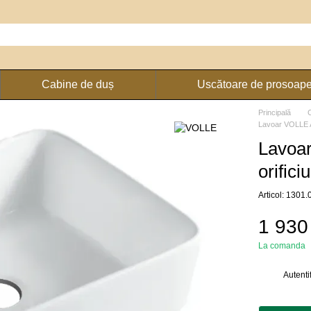
Cabine de duș
Uscătoare de prosoap
Principală
Lavoar VOLLE A
Lavoa
orifici
Articol: 1301
1 930
La comanda
Autenti
%