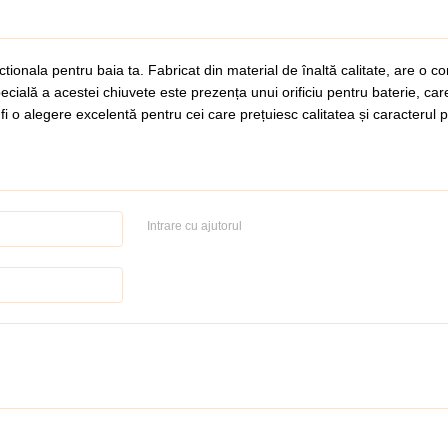
nala pentru baia ta. Fabricat din material de înaltă calitate, are o con
pecială a acestei chiuvete este prezența unui orificiu pentru baterie, ca
alegere excelentă pentru cei care prețuiesc calitatea și caracterul pract
Intrare cu ajutorul