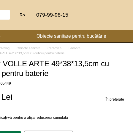
079-99-98-15
Ro
e
Obiecte sanitare pentru bucătărie
Catalog
Obiecte sanitare
Ceramică
Lavoare
RTE 49*38*13,5cm cu orificiu pentru baterie
r VOLLE ARTE 49*38*13,5cm cu
u pentru baterie
.005449
 Lei
În preferate
ficați-vă
pentru a afișa reducerea cumulată