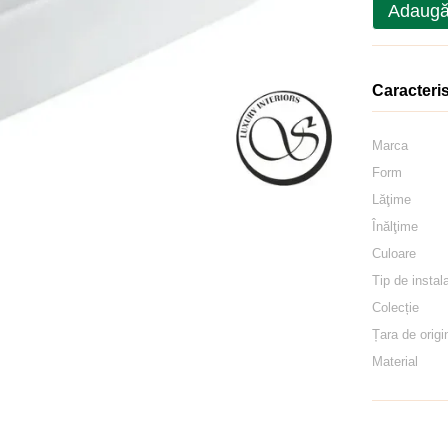
Adaugă
Caracteris
Marca
Form
Lăţime
Înălţime
Culoare
Tip de instal
Colecție
Țara de origi
Material