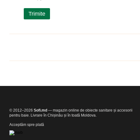
Trimite
© 2012–2026
Sofi.md
— magazin online de obiecte sanitare și accesorii
pentru baie. Livrare în Chișinău și în toată Moldova.
Acceptăm spre plată