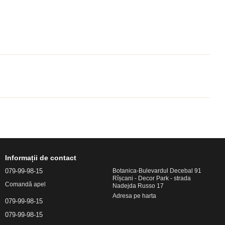
Informații de contact
079-99-98-15
Botanica-Bulevardul Decebal 91
Rîșcani - Decor Park - strada
Comandă apel
Nadejda Russo 17
Adresa pe harta
079-99-98-15
079-99-98-15