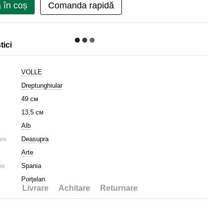
 în coș
Comanda rapidă
tici
VOLLE
Dreptunghiular
49 см
13,5 см
Alb
are
Deasupra
Arte
ne
Spania
Porţelan
Livrare
Achitare
Returnare