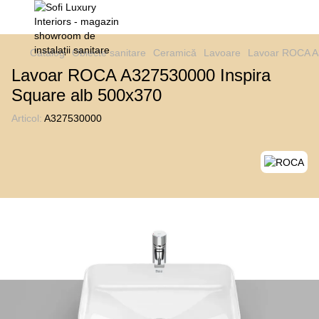
Catalog
Obiecte sanitare
Ceramică
Lavoare
Lavoar ROCA A3
Lavoar ROCA A327530000 Inspira
Square alb 500x370
Articol:
A327530000