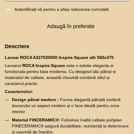
Autentificați-vă
pentru a afișa reducerea cumulată
%
Adaugă în preferate
Descriere
Lavoar ROCA A327530000 Inspira Square alb 500x370
Lavoarul
ROCA Inspira Square
este o solutie eleganta si
functionala pentru baia moderna. Cu designul său pătrat și
materialul de calitate, această chiuvetă combină stilul și
caracterul practic.
Caracteristici:
Design pătrat modern :
Forma elegantă pătrată conferă
lavoarului un aspect modern și o face ideală pentru orice
interior.
Material FINCERAMIC®:
Folosirea înaltă calitate porţelan
FINECERAMIC® asigură durabilitate, rezistență la deteriorare
și ușurință de îngrijire.