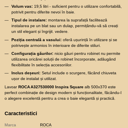
Volum vas:
19,5 litri - suficient pentru o utilizare confortabilă,
potrivit pentru diferite nevoi în baie.
Tipul de instalare:
montarea la suprafață facilitează
instalarea pe un blat sau un dulap, permițându-vă să creați
un stil elegant și îngrijit. vedere.
Poziția centrală a vasului:
oferă ușurință în utilizare și se
potrivește armonios în interioare de diferite stiluri.
Configurația găurilor:
nicio găuri pentru robinet nu permite
utilizarea oricărei soluții de robinet încorporate, adăugând
flexibilitate în selecția accesoriilor.
Inclus deșeuri:
Setul include o scurgere, făcând chiuveta
ușor de instalat și utilizat.
Lavoar
ROCA A327530000 Inspira Square
alb 500x370 este
perfect combinație de design modern și funcționalitate, făcându-l
o alegere excelentă pentru a crea o baie elegantă și practică.
Caracteristici
Marca
ROCA