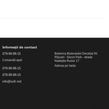
Informații de contact
079-99-98-15
Botanica-Bulevardul Decebal 91
Rîșcani - Decor Park - strada
Comandă apel
Nadejda Russo 17
Adresa pe harta
079-99-98-15
079-99-98-15
info@sofi.md