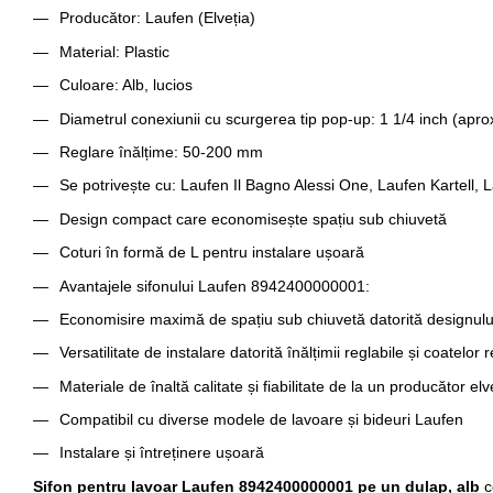
Producător: Laufen (Elveția)
Material: Plastic
Culoare: Alb, lucios
Diametrul conexiunii cu scurgerea tip pop-up: 1 1/4 inch (apr
Reglare înălțime: 50-200 mm
Se potrivește cu: Laufen Il Bagno Alessi One, Laufen Kartell,
Design compact care economisește spațiu sub chiuvetă
Coturi în formă de L pentru instalare ușoară
Avantajele sifonului Laufen 8942400000001:
Economisire maximă de spațiu sub chiuvetă datorită designul
Versatilitate de instalare datorită înălțimii reglabile și coatelor 
Materiale de înaltă calitate și fiabilitate de la un producător elv
Compatibil cu diverse modele de lavoare și bideuri Laufen
Instalare și întreținere ușoară
Sifon pentru lavoar Laufen 8942400000001 pe un dulap, alb
c