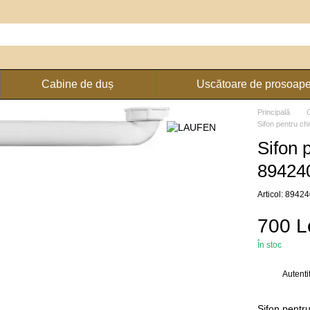
Cabine de duș
Uscătoare de prosoap
Principală
Sifon pentru ch
Sifon 
894240
Articol: 894
700 L
În stoc
Autenti
%
Sifon pentr