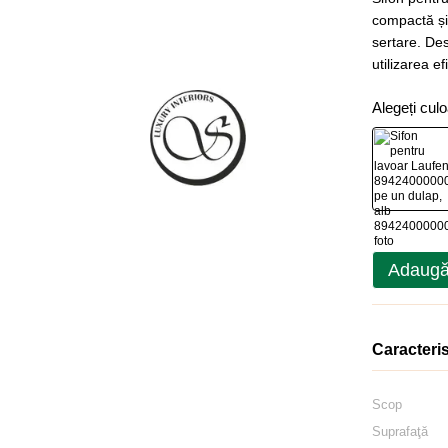
compactă și 
sertare. De
utilizarea e
Alegeți cul
Adaugă
Caracteris
Scop
Suprafaţă