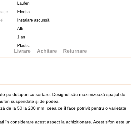
Laufen
cație
Elveția
iei
Instalare ascunsă
Alb
1 an
Plastic
Livrare
Achitare
Returnare
late pe dulapuri cu sertare. Designul său maximizează spațiul de
e Laufen suspendate și de podea.
riază de la 50 la 200 mm, ceea ce îl face potrivit pentru o varietate
i în considerare acest aspect la achiziționare. Acest sifon este un