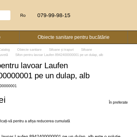
079-99-98-15
Ro
e
Obiecte sanitare pentru bucătărie
Catalog
Obiecte sanitare
Sifoane și trapuri
Sifoane
iuvetă
Sifon pentru lavoar Laufen 8942400000001 pe un dulap, alb
pentru lavoar Laufen
0000001 pe un dulap, alb
2400000001
ei
În preferate
ficați-vă
pentru a afișa reducerea cumulată
u lavoar Laufen 8942400000001 pe un dulap, alb este o soluție