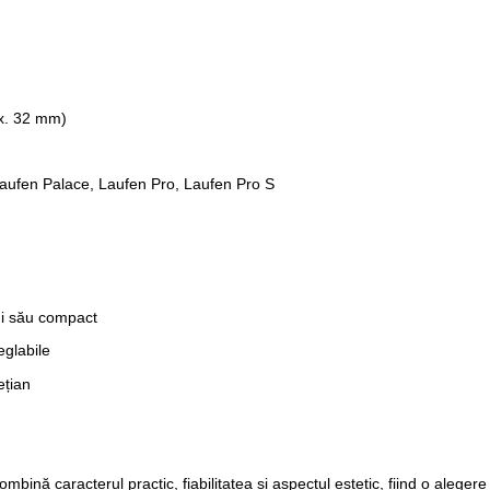
ox. 32 mm)
 Laufen Palace, Laufen Pro, Laufen Pro S
ui său compact
reglabile
ețian
ombină caracterul practic, fiabilitatea și aspectul estetic, fiind o alege