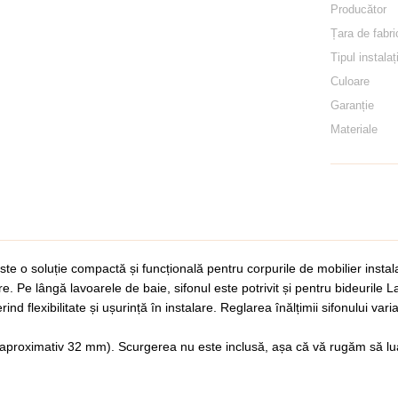
Producător
Țara de fabri
Tipul instalaț
Culoare
Garanție
Materiale
ste o soluție compactă și funcțională pentru corpurile de mobilier insta
re. Pe lângă lavoarele de baie, sifonul este potrivit și pentru bideuril
rind flexibilitate și ușurință în instalare. Reglarea înălțimii sifonului va
aproximativ 32 mm). Scurgerea nu este inclusă, așa că vă rugăm să luaț