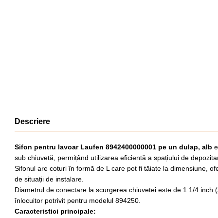
Descriere
Sifon pentru lavoar Laufen 8942400000001 pe un dulap, alb
e
sub chiuvetă, permițând utilizarea eficientă a spațiului de depozita
Sifonul are coturi în formă de L care pot fi tăiate la dimensiune, ofe
de situații de instalare.
Diametrul de conectare la scurgerea chiuvetei este de 1 1/4 inch (
înlocuitor potrivit pentru modelul 894250.
Caracteristici principale: