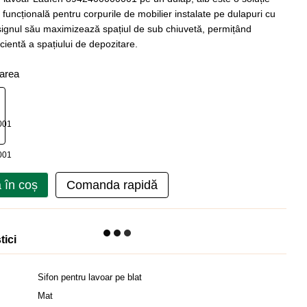
funcțională pentru corpurile de mobilier instalate pe dulapuri cu
signul său maximizează spațiul de sub chiuvetă, permițând
ficientă a spațiului de depozitare.
oarea
 în coș
Comanda rapidă
tici
Sifon pentru lavoar pe blat
Mat