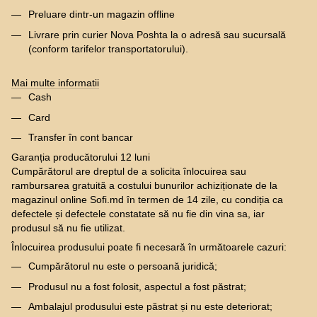
Preluare dintr-un magazin offline
Livrare prin curier Nova Poshta la o adresă sau sucursală
(conform tarifelor transportatorului).
Mai multe informatii
Cash
Card
Transfer în cont bancar
Garanția producătorului 12 luni
Cumpărătorul are dreptul de a solicita înlocuirea sau
rambursarea gratuită a costului bunurilor achiziționate de la
magazinul online Sofi.md în termen de 14 zile, cu condiția ca
defectele și defectele constatate să nu fie din vina sa, iar
produsul să nu fie utilizat.
Înlocuirea produsului poate fi necesară în următoarele cazuri:
Cumpărătorul nu este o persoană juridică;
Produsul nu a fost folosit, aspectul a fost păstrat;
Ambalajul produsului este păstrat și nu este deteriorat;