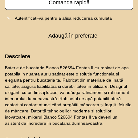
Comanda rapidă
Autentificați-vă
pentru a afișa reducerea cumulată
%
Adaugă în preferate
Descriere
Baterie de bucatarie Blanco 526694 Fontas II cu robinet de apa
potabila in nuanta auriu satinat este o solutie functionala si
eleganta pentru bucataria ta. Fabricat din materiale de înaltă
calitate, asigură fiabilitatea și durabilitatea în utilizare. Designul
elegant, cu un finisaj lucios, va adăuga rafinament și rafinament
interiorului dumneavoastră. Robinetul de apă potabilă oferă
confort și confort atunci când pregătiți mâncarea și îngrijiți felurile
de mâncare. Datorită tehnologiilor moderne și soluțiilor
inovatoare, mixerul Blanco 526694 Fontas II va deveni un
asistent de încredere în bucătăria dumneavoastră.