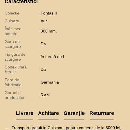
Caracteristici
Colecție
Fontas II
Culoare
Aur
Înălțimea
306 mm.
bateriei
Gura de
Da
scurgere
Tip gura de
în formă de L
scurgere
Conexiunea
Da
filtrului
Țara de
Germania
fabricație
Garantie
5 ani
producator
Livrare
Achitare
Garanție
Returnare
Transport gratuit in Chisinau, pentru comenzi de la 5000 lei;