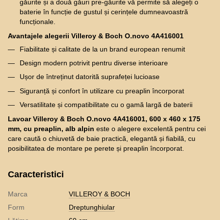
găurite și a două găuri pre-găurite vă permite să alegeți o
baterie în funcție de gustul și cerințele dumneavoastră
funcționale.
Avantajele alegerii Villeroy & Boch O.novo 4A416001
Fiabilitate și calitate de la un brand european renumit
Design modern potrivit pentru diverse interioare
Ușor de întreținut datorită suprafeței lucioase
Siguranță și confort în utilizare cu preaplin încorporat
Versatilitate și compatibilitate cu o gamă largă de baterii
Lavoar Villeroy & Boch O.novo 4A416001, 600 x 460 x 175
mm, cu preaplin, alb alpin
este o alegere excelentă pentru cei
care caută o chiuvetă de baie practică, elegantă și fiabilă, cu
posibilitatea de montare pe perete și preaplin încorporat.
Caracteristici
Marca
VILLEROY & BOCH
Form
Dreptunghiular