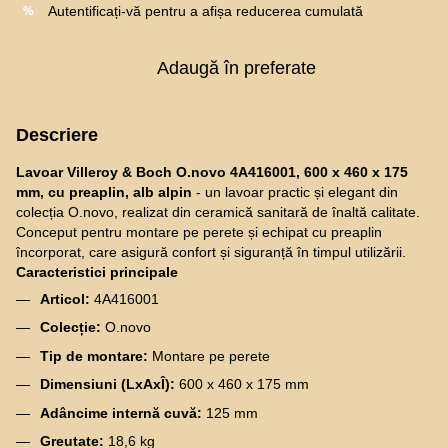
Autentificați-vă
pentru a afișa reducerea cumulată
%
Adaugă în preferate
Descriere
Lavoar Villeroy & Boch O.novo 4A416001, 600 x 460 x 175
mm, cu preaplin, alb alpin
- un lavoar practic și elegant din
colecția O.novo, realizat din ceramică sanitară de înaltă calitate.
Conceput pentru montare pe perete și echipat cu preaplin
încorporat, care asigură confort și siguranță în timpul utilizării.
Caracteristici principale
Articol:
4A416001
Colecție:
O.novo
Tip de montare:
Montare pe perete
Dimensiuni (LxAxÎ):
600 x 460 x 175 mm
Adâncime internă cuvă:
125 mm
Greutate:
18,6 kg