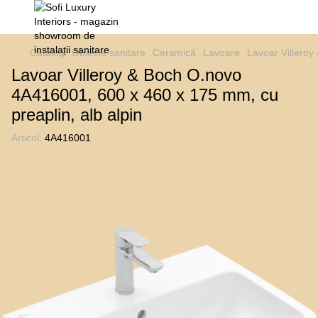
Catalog
Obiecte sanitare
Ceramică
Lavoare
Lavoar Villeroy
Lavoar Villeroy & Boch O.novo
4A416001, 600 x 460 x 175 mm, cu
preaplin, alb alpin
Articol:
4A416001