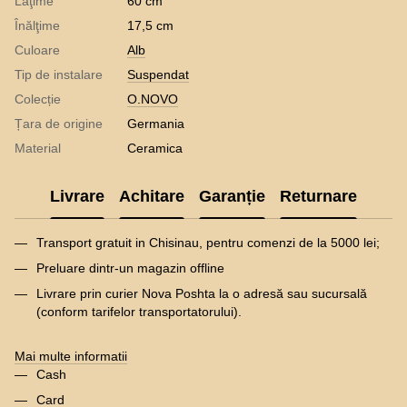
Lăţime
60 cm
Înălţime
17,5 cm
Culoare
Alb
Tip de instalare
Suspendat
Colecție
O.NOVO
Țara de origine
Germania
Material
Ceramica
Livrare
Achitare
Garanție
Returnare
Transport gratuit in Chisinau, pentru comenzi de la 5000 lei;
Preluare dintr-un magazin offline
Livrare prin curier Nova Poshta la o adresă sau sucursală
(conform tarifelor transportatorului).
Mai multe informatii
Cash
Card