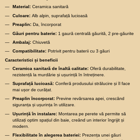
Material:
Ceramica sanitară
Culoare:
Alb alpin, suprafață lucioasă
Preaplin:
Da, încorporat
Găuri pentru baterie:
1 gaură centrală găurită, 2 pre-găurite
Ambalaj:
Chiuvetă
Compatibilitate:
Potrivit pentru baterii cu 3 găuri
Caracteristici și beneficii
Ceramica sanitară de înaltă calitate:
Oferă durabilitate,
rezistență la murdărie și ușurință în întreținere.
Suprafață lucioasă:
Conferă produsului strălucire și îl face
mai ușor de curățat.
Preaplin încorporat:
Previne revărsarea apei, crescând
siguranța și ușurința în utilizare.
Ușurință în instalare:
Montarea pe perete vă permite să
utilizați optim spațiul din baie, creând un interior îngrijit și
modern.
Flexibilitate în alegerea bateriei:
Prezența unei găuri