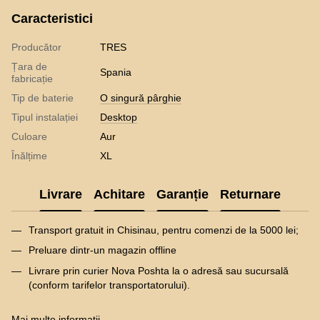
Caracteristici
Producător
TRES
Țara de
Spania
fabricație
Tip de baterie
O singură pârghie
Tipul instalației
Desktop
Culoare
Aur
Înălțime
XL
Livrare
Achitare
Garanție
Returnare
Transport gratuit in Chisinau, pentru comenzi de la 5000 lei;
Preluare dintr-un magazin offline
Livrare prin curier Nova Poshta la o adresă sau sucursală
(conform tarifelor transportatorului).
Mai multe informatii