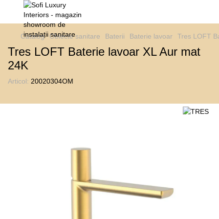
Catalog
Obiecte sanitare
Baterii
Baterie lavoar
Tres LOFT Ba
Tres LOFT Baterie lavoar XL Aur mat
24K
Articol:
20020304OM