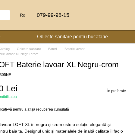
079-99-98-15
Ro
e
Obiecte sanitare pentru bucătărie
Catalog
Obiecte sanitare
Baterii
Baterie lavoar
rie lavoar XL Negru-crom
OFT Baterie lavoar XL Negru-crom
20305NE
0 Lei
În preferate
onibilitatea
ficați-vă
pentru a afișa reducerea cumulată
 lavoar LOFT XL în negru și crom este o soluție elegantă și
ru baia ta. Designul unic și materialele de înaltă calitate îl fac o