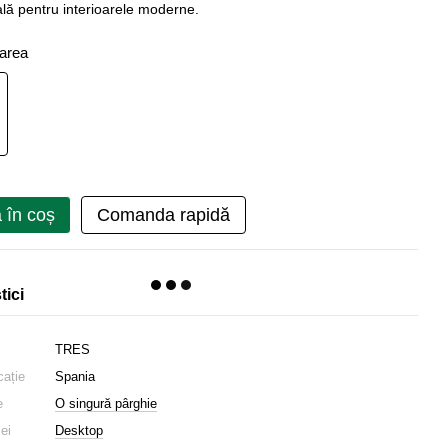
ală pentru interioarele moderne.
oarea
 în coș
Comanda rapidă
tici
TRES
cație
Spania
e
O singură pârghie
iei
Desktop