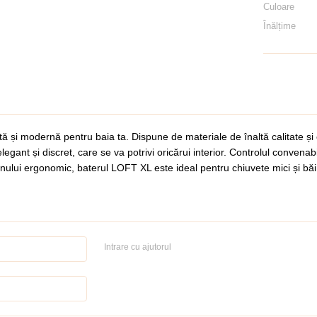
Culoare
Înălțime
și modernă pentru baia ta. Dispune de materiale de înaltă calitate și cons
t și discret, care se va potrivi oricărui interior. Controlul convenabil a
gnului ergonomic, baterul LOFT XL este ideal pentru chiuvete mici și băi
Intrare cu ajutorul