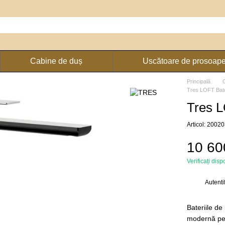
Cabine de duș
Uscătoare de prosoap
Principală
Tres LOFT Bate
Tres L
Articol: 200
10 60
Verificați disp
Autenti
%
Bateriile de
modernă pent