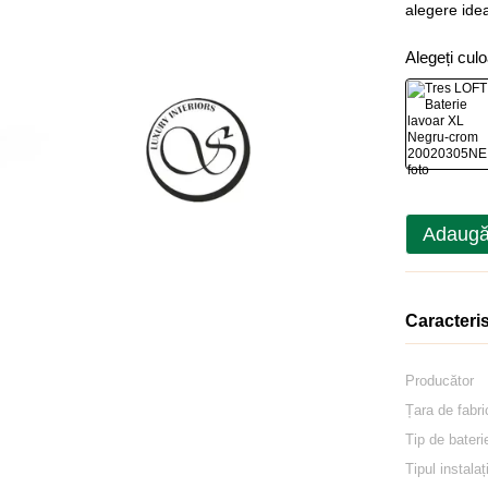
alegere ide
Alegeți cul
Adaugă
Caracteris
Producător
Țara de fabri
Tip de bateri
Tipul instalaț