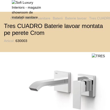
Catalog
Obiecte sanitare
Baterii
Baterie lavoar
Tres CUADRO 
Tres CUADRO Baterie lavoar montata
pe perete Crom
Articol:
630003