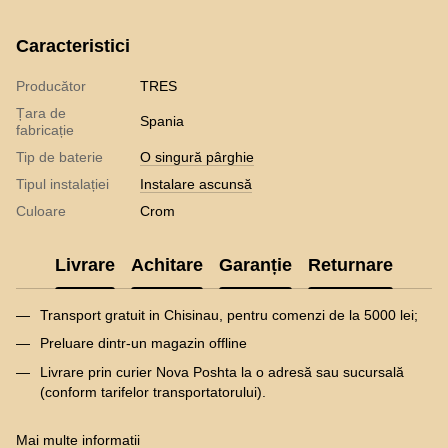
Caracteristici
Producător
TRES
Țara de
Spania
fabricație
Tip de baterie
O singură pârghie
Tipul instalației
Instalare ascunsă
Culoare
Crom
Livrare
Achitare
Garanție
Returnare
Transport gratuit in Chisinau, pentru comenzi de la 5000 lei;
Preluare dintr-un magazin offline
Livrare prin curier Nova Poshta la o adresă sau sucursală
(conform tarifelor transportatorului).
Mai multe informatii