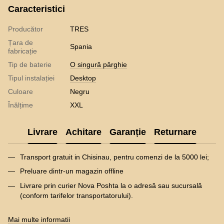
Caracteristici
Producător
TRES
Țara de
Spania
fabricație
Tip de baterie
O singură pârghie
Tipul instalației
Desktop
Culoare
Negru
Înălțime
XXL
Livrare
Achitare
Garanție
Returnare
Transport gratuit in Chisinau, pentru comenzi de la 5000 lei;
Preluare dintr-un magazin offline
Livrare prin curier Nova Poshta la o adresă sau sucursală
(conform tarifelor transportatorului).
Mai multe informatii