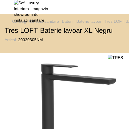
Catalog
Obiecte sanitare
Baterii
Baterie lavoar
Tres LOFT Ba
Tres LOFT Baterie lavoar XL Negru
Articol:
20020305NM