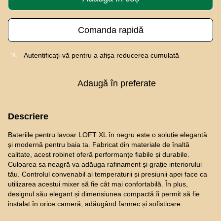
Comanda rapidă
Autentificați-vă
pentru a afișa reducerea cumulată
%
Adaugă în preferate
Descriere
Bateriile pentru lavoar LOFT XL în negru este o soluție elegantă
și modernă pentru baia ta. Fabricat din materiale de înaltă
calitate, acest robinet oferă performanțe fiabile și durabile.
Culoarea sa neagră va adăuga rafinament și grație interiorului
tău. Controlul convenabil al temperaturii și presiunii apei face ca
utilizarea acestui mixer să fie cât mai confortabilă. În plus,
designul său elegant și dimensiunea compactă îi permit să fie
instalat în orice cameră, adăugând farmec și sofisticare.