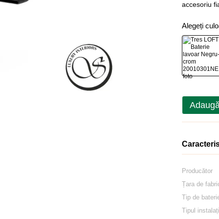
accesoriu fi
Alegeți cul
Adaugă
Caracteris
Producător
Țara de fabri
Tip de bateri
Tipul instalaț