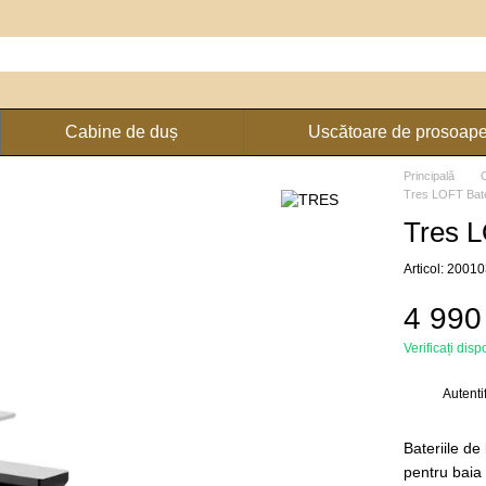
Cabine de duș
Uscătoare de prosoap
Principală
Tres LOFT Bate
Tres L
Articol: 200
4 990
Verificați disp
Autenti
%
Bateriile d
pentru baia 