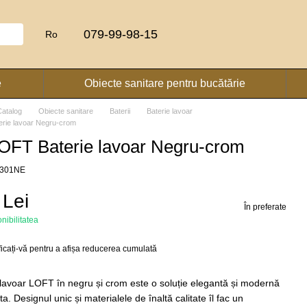
079-99-98-15
Ro
e
Obiecte sanitare pentru bucătărie
Catalog
Obiecte sanitare
Baterii
Baterie lavoar
rie lavoar Negru-crom
OFT Baterie lavoar Negru-crom
10301NE
 Lei
În preferate
onibilitatea
ficați-vă
pentru a afișa reducerea cumulată
e lavoar LOFT în negru și crom este o soluție elegantă și modernă
ta. Designul unic și materialele de înaltă calitate îl fac un