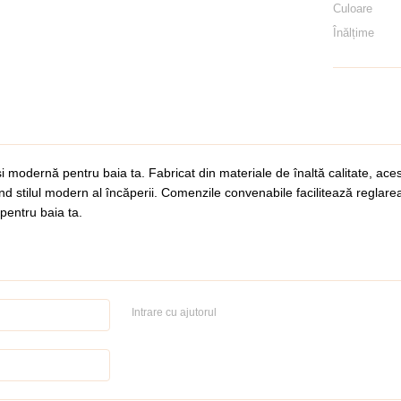
Culoare
Înălțime
 modernă pentru baia ta. Fabricat din materiale de înaltă calitate, acest
iind stilul modern al încăperii. Comenzile convenabile facilitează reglarea
pentru baia ta.
Intrare cu ajutorul