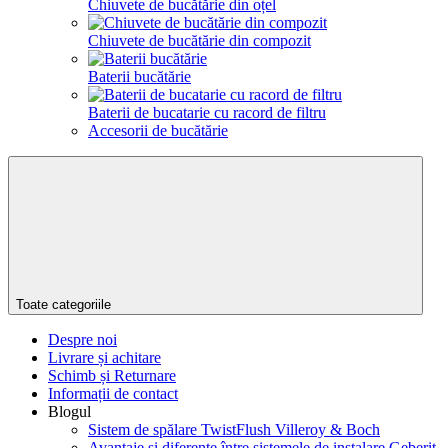
Chiuvete de bucătărie din oțel
Chiuvete de bucătărie din compozit
Baterii bucătărie
Baterii de bucatarie cu racord de filtru
Accesorii de bucătărie
Toate categoriile
Despre noi
Livrare și achitare
Schimb și Returnare
Informații de contact
Blogul
Sistem de spălare TwistFlush Villeroy & Boch
Avantaje și diferențe între sistemele de instalare Geberit