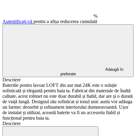
%
Autentificați-vă
pentru a afișa reducerea cumulată
Adaugă în
preferate
Descriere
Bateriile pentru lavoar LOFT din aur mat 24K este o soluție
sofisticată și elegantă pentru baia ta. Fabricat din materiale de înaltă
calitate, acest robinet nu este doar durabil și fiabil, dar are și o durată
de viață lungă. Designul său sofisticat și tonul unic auriu vor adăuga
un farmec deosebit și rafinament interiorului dumneavoastră. Ușor
de instalat și utilizat, această baterie va fi un accesoriu fiabil și
funcțional pentru baia ta.
Descriere