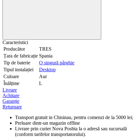
Caracteristici
Producător
TRES
Țara de fabricație
Spania
Tip de baterie
O singură pârghie
Tipul instalației
Desktop
Culoare
Aur
Înălțime
L
Livrare
Achitare
Garanție
Returnare
Transport gratuit in Chisinau, pentru comenzi de la 5000 lei;
Preluare dintr-un magazin offline
Livrare prin curier Nova Poshta la o adresă sau sucursală
(conform tarifelor transportatorului).