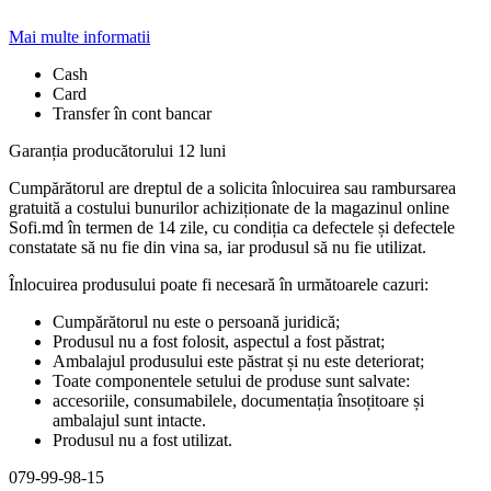
Mai multe informatii
Cash
Card
Transfer în cont bancar
Garanția producătorului 12 luni
Cumpărătorul are dreptul de a solicita înlocuirea sau rambursarea
gratuită a costului bunurilor achiziționate de la magazinul online
Sofi.md în termen de 14 zile, cu condiția ca defectele și defectele
constatate să nu fie din vina sa, iar produsul să nu fie utilizat.
Înlocuirea produsului poate fi necesară în următoarele cazuri:
Cumpărătorul nu este o persoană juridică;
Produsul nu a fost folosit, aspectul a fost păstrat;
Ambalajul produsului este păstrat și nu este deteriorat;
Toate componentele setului de produse sunt salvate:
accesoriile, consumabilele, documentația însoțitoare și
ambalajul sunt intacte.
Produsul nu a fost utilizat.
079-99-98-15