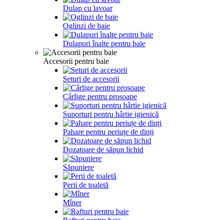
Dulap cu lavoar
Oglinzi de baie
Dulapuri înalte pentru baie
Accesorii pentru baie
Seturi de accesorii
Cârlige pentru prosoape
Suporturi pentru hârtie igienică
Pahare pentru periuțe de dinți
Dozatoare de săpun lichid
Săpuniere
Perii de toaletă
Mîner