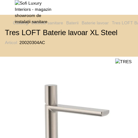
Catalog
Obiecte sanitare
Baterii
Baterie lavoar
Tres LOFT Ba
Tres LOFT Baterie lavoar XL Steel
Articol:
20020304AC