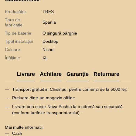
Producător
TRES
Țara de
Spania
fabricație
Tip de baterie
O singură pârghie
Tipul instalației
Desktop
Culoare
Nichel
Înălțime
XL
Livrare
Achitare
Garanție
Returnare
Transport gratuit in Chisinau, pentru comenzi de la 5000 lei;
Preluare dintr-un magazin offline
Livrare prin curier Nova Poshta la o adresă sau sucursală
(conform tarifelor transportatorului).
Mai multe informatii
Cash