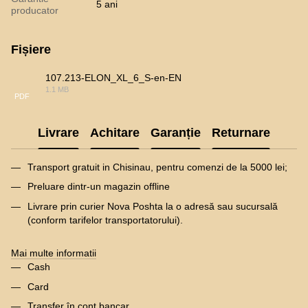
5 ani
producator
Fișiere
107.213-ELON_XL_6_S-en-EN
1.1 MB
PDF
Livrare
Achitare
Garanție
Returnare
Transport gratuit in Chisinau, pentru comenzi de la 5000 lei;
Preluare dintr-un magazin offline
Livrare prin curier Nova Poshta la o adresă sau sucursală
(conform tarifelor transportatorului).
Mai multe informatii
Cash
Card
Transfer în cont bancar