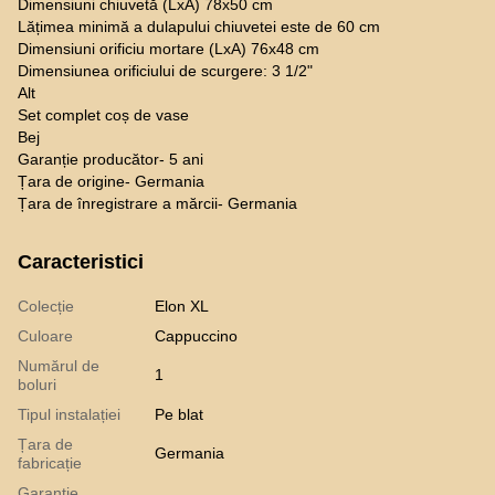
Dimensiuni chiuvetă (LxA) 78x50 cm
Lățimea minimă a dulapului chiuvetei este de 60 cm
Dimensiuni orificiu mortare (LxA) 76x48 cm
Dimensiunea orificiului de scurgere: 3 1/2"
Alt
Set complet coș de vase
Bej
Garanție producător- 5 ani
Țara de origine- Germania
Țara de înregistrare a mărcii- Germania
Caracteristici
Colecție
Elon XL
Culoare
Cappuccino
Numărul de
1
boluri
Tipul instalației
Pe blat
Țara de
Germania
fabricație
Garantie