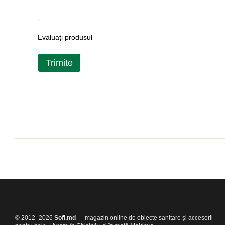
Evaluați produsul
Trimite
© 2012–2026
Sofi.md
— magazin online de obiecte sanitare și accesorii