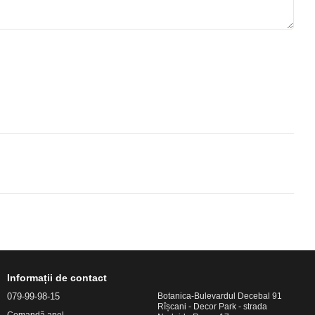
Informații de contact
079-99-98-15
Botanica-Bulevardul Decebal 91
Rîșcani - Decor Park - strada