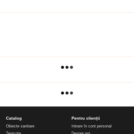
Catalog
Pentru clienții
Obiecte sanitare
Intrare în cont personal
Teracota
Despre noi