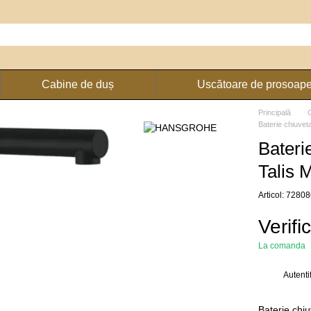
Cabine de duș
Uscătoare de prosoap
Principală
Baterie chiuve
Bateri
Talis 
Articol: 7280
Verifi
La comanda
Autenti
%
Baterie chi