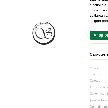
functionala
modern și sof
spălarea vas
elegant pen
Aflați p
Caracteris
Marca
Colecție
Culoare
Tip gura de 
Conexiunea fi
Țara de fabri
Garantie pro