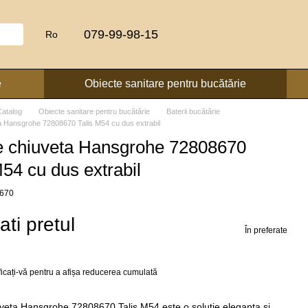
079-99-98-15
Ro
e
Obiecte sanitare pentru bucătărie
Catalog
Obiecte sanitare pentru bucătărie
Baterii bucătărie
ta Hansgrohe 72808670 Talis M54 cu dus extrabil
e chiuveta Hansgrohe 72808670
M54 cu dus extrabil
8670
cati pretul
În preferate
ficați-vă
pentru a afișa reducerea cumulată
uveta Hansgrohe 72808670 Talis M54 este o solutie eleganta si