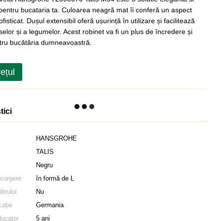
 pentru bucataria ta. Culoarea neagră mat îi conferă un aspect
isticat. Dușul extensibil oferă ușurință în utilizare și facilitează
elor și a legumelor. Acest robinet va fi un plus de încredere și
tru bucătăria dumneavoastră.
rețul
tici
HANSGROHE
TALIS
Negru
scurgere
în formă de L
ltrului
Nu
cație
Germania
ducator
5 ani