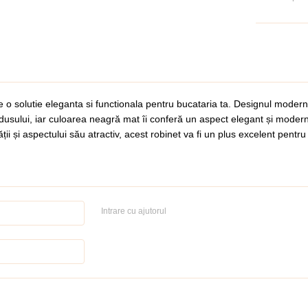
solutie eleganta si functionala pentru bucataria ta. Designul modern cu 
odusului, iar culoarea neagră mat îi conferă un aspect elegant și modern
tății și aspectului său atractiv, acest robinet va fi un plus excelent pen
Intrare cu ajutorul