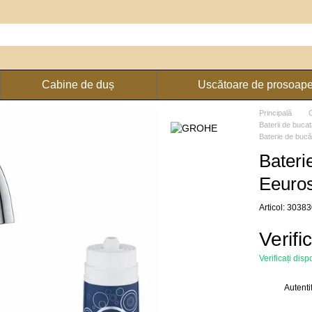
Cabine de duș
Uscătoare de prosoap
Principală
Baterii de bucat
Baterie de buc
Bater
Eeuros
Articol: 3038
Verifi
Verificați disp
Autenti
%