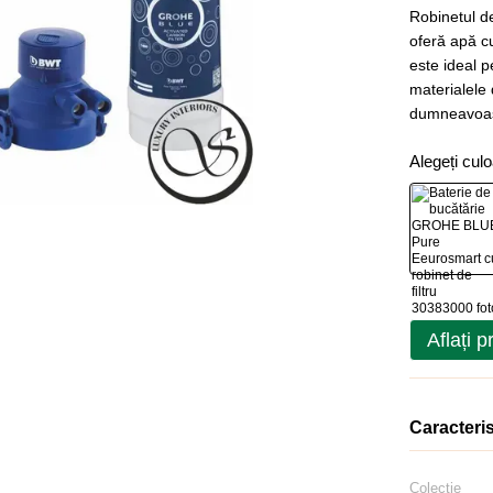
Robinetul d
oferă apă cu
este ideal p
materialele d
dumneavoas
Alegeți cul
Aflați p
Caracteris
Colecție