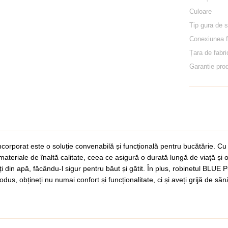
Culoare
Tip gura de 
Conexiunea fi
Țara de fabri
Garantie pro
orporat este o soluție convenabilă și funcțională pentru bucătărie. Cu el
materiale de înaltă calitate, ceea ce asigură o durată lungă de viață și 
rități din apă, făcându-l sigur pentru băut și gătit. În plus, robinetul B
rodus, obțineți nu numai confort și funcționalitate, ci și aveți grijă de 