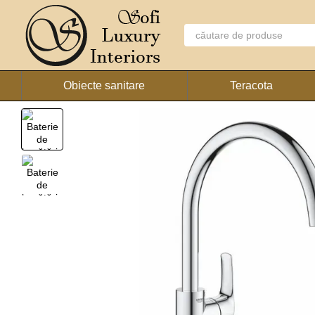
Mergi la conținutul principal
Obiecte sanitare
Teracota