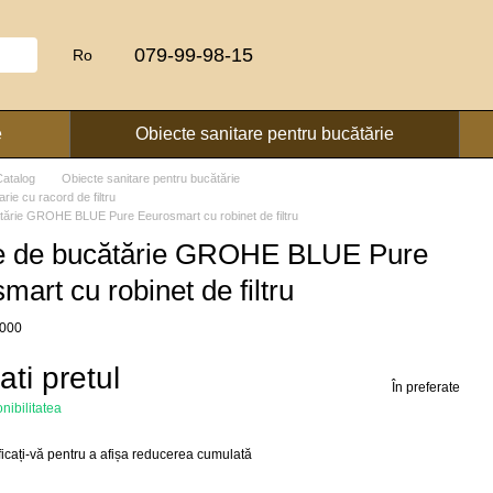
079-99-98-15
Ro
e
Obiecte sanitare pentru bucătărie
Catalog
Obiecte sanitare pentru bucătărie
arie cu racord de filtru
ătărie GROHE BLUE Pure Eeurosmart cu robinet de filtru
ie de bucătărie GROHE BLUE Pure
mart cu robinet de filtru
3000
cati pretul
În preferate
onibilitatea
ficați-vă
pentru a afișa reducerea cumulată