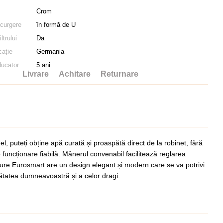
Crom
scurgere
în formă de U
ltrului
Da
cație
Germania
ducator
5 ani
Livrare
Achitare
Returnare
, puteți obține apă curată și proaspătă direct de la robinet, fără
o funcționare fiabilă. Mânerul convenabil facilitează reglarea
LUE Pure Eurosmart are un design elegant și modern care se va potrivi
sănătatea dumneavoastră și a celor dragi.