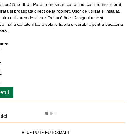
e bucătărie BLUE Pure Eeurosmart cu robinet cu filtru încorporat
rată și proaspătă direct de la robinet. Ușor de utilizat și instalat,
entru utilizarea de zi cu zi în bucătărie. Designul unic și
e înaltă calitate îl fac o soluție fiabilă și durabilă pentru bucătăria
tră.
oarea
rețul
tici
BLUE PURE EUROSMART