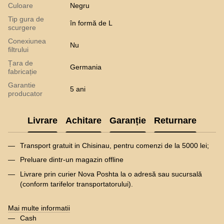
Culoare
Negru
Tip gura de
în formă de L
scurgere
Conexiunea
Nu
filtrului
Țara de
Germania
fabricație
Garantie
5 ani
producator
Livrare
Achitare
Garanție
Returnare
Transport gratuit in Chisinau, pentru comenzi de la 5000 lei;
Preluare dintr-un magazin offline
Livrare prin curier Nova Poshta la o adresă sau sucursală
(conform tarifelor transportatorului).
Mai multe informatii
Cash