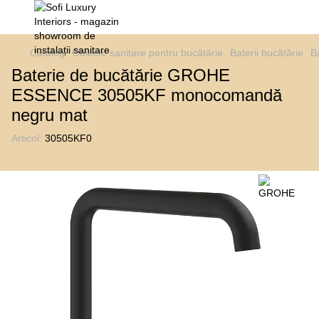
Catalog
Obiecte sanitare pentru bucătărie
Baterii bucătărie
B
Baterie de bucătărie GROHE
ESSENCE 30505KF monocomandă
negru mat
Articol:
30505KF0