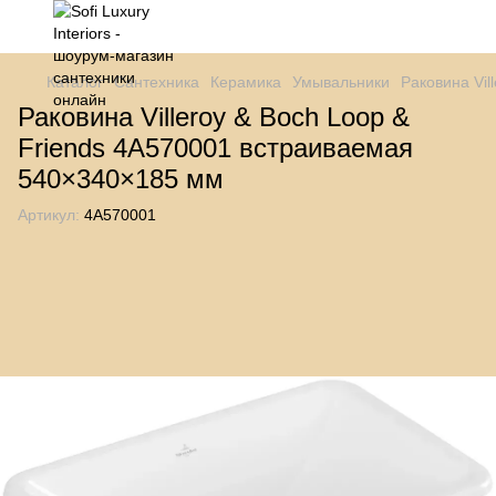
Каталог
Сантехника
Керамика
Умывальники
Раковина Vil
Раковина Villeroy & Boch Loop &
Friends 4A570001 встраиваемая
540×340×185 мм
Артикул:
4A570001