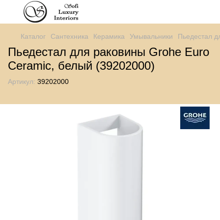
Каталог
Сантехника
Керамика
Умывальники
Пьедестал д
Пьедестал для раковины Grohe Euro
Ceramic, белый (39202000)
Артикул:
39202000