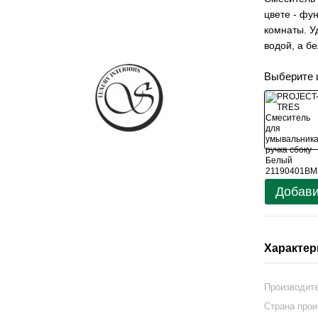
цвете - фу
комнаты. У
водой, а б
Выберите 
Добави
Характер
Производит
Страна про