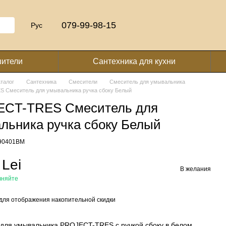
079-99-98-15
Рус
шители
Сантехника для кухни
аталог
Сантехника
Смесители
Смеситель для умывальника
 Смеситель для умывальника ручка сбоку Белый
CT-TRES Смеситель для
льника ручка сбоку Белый
190401BM
 Lei
В желания
чняйте
для отображения накопительной скидки
для умывальника PROJECT-TRES с ручкой сбоку в белом