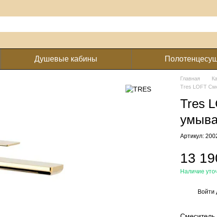
Душевые кабины
Полотенцесу
Главная
К
Tres LOFT См
Tres 
умыва
Артикул: 20
13 19
Наличие уто
Войти
%
Смеситель 