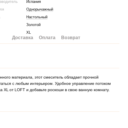
изводитель
Испания
еля
Однорычажный
а
Настольный
Золотой
XL
Доставка
Оплата
Возврат
нного материала, этот смеситель обладает прочной
етаться с любым интерьером. Удобное управление потоком
 XL от LOFT и добавьте роскоши в свою ванную комнату.