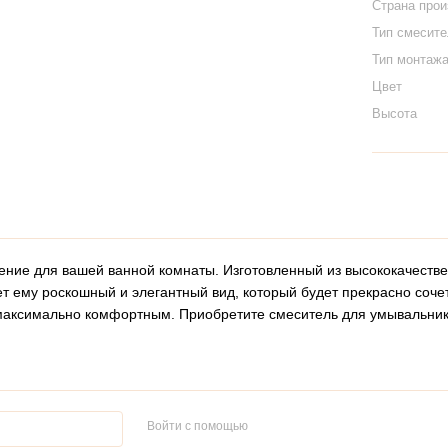
Страна про
Тип смесит
Тип монтаж
Цвет
Высота
ение для вашей ванной комнаты. Изготовленный из высококачестве
ет ему роскошный и элегантный вид, который будет прекрасно соч
максимально комфортным. Приобретите смеситель для умывальника
Войти с помощью