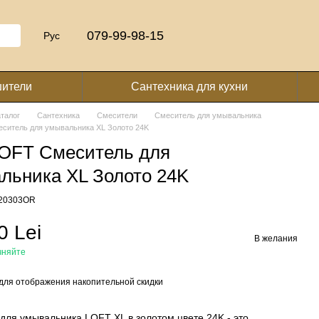
079-99-98-15
Рус
шители
Сантехника для кухни
аталог
Сантехника
Смесители
Смеситель для умывальника
еситель для умывальника XL Золото 24K
LOFT Смеситель для
льника XL Золото 24K
020303OR
0 Lei
В желания
чняйте
для отображения накопительной скидки
для умывальника LOFT XL в золотом цвете 24K - это