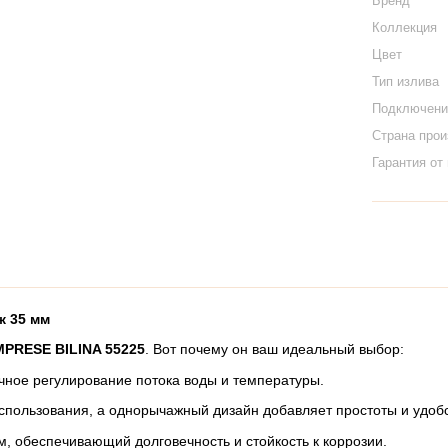
Бренд
Коллекция
Цвет
Тип излива
Подключени
Страна про
Гарантия от
ж 35 мм
MPRESE BILINA 55225
. Вот почему он ваш идеальный выбор:
чное регулирование потока воды и температуры.
использования, а однорычажный дизайн добавляет простоты и удобс
, обеспечивающий долговечность и стойкость к коррозии.