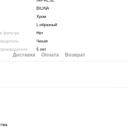
IMPRESE
BILINA
Хром
L-образный
е фильтра
Нет
изводитель
Чехия
 производителя
5 лет
Доставка
Оплата
Возврат
тва.