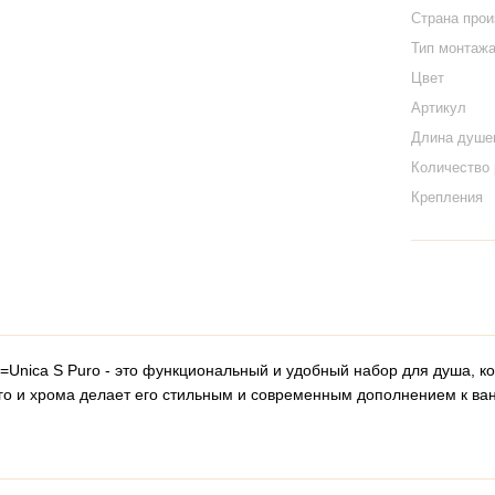
Страна про
Тип монтаж
Цвет
Артикул
Длина душе
Количество
Крепления
t=Unica S Puro - это функциональный и удобный набор для душа, 
ого и хрома делает его стильным и современным дополнением к ва