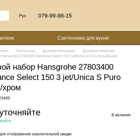
079-99-98-15
Рус
шители
Сантехника для кухни
аталог
Сантехника
Душевая программа
Душевые гарнитуры
 Hansgrohe 27803400 Raindance Select 150 3 jet/Unica S Puro белый/хром
ой набор Hansgrohe 27803400
nce Select 150 3 jet/Unica S Puro
/хром
803400
уточняйте
В желания
чняйте
для отображения накопительной скидки