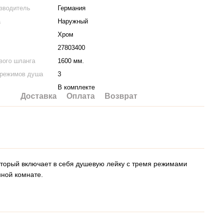
изводитель
Германия
а
Наружный
Хром
27803400
вого шланга
1600 мм.
 режимов душа
3
В комплекте
Доставка
Оплата
Возврат
который включает в себя душевую лейку с тремя режимами
нной комнате.