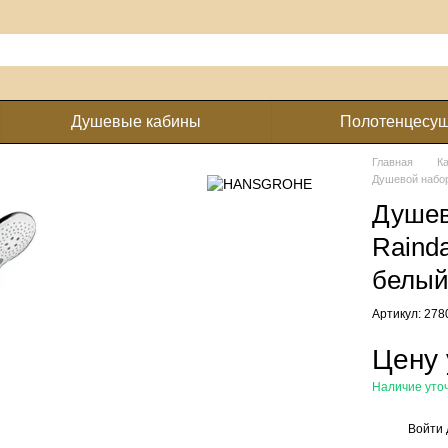
Душевые кабины
Полотенцесу
Главная
К
Душевой набор
Душев
Rainda
белый
Артикул: 27
Цену 
Наличие уто
Войти
%